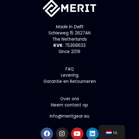
Made in Delft
Schieweg 15 2627AN
The Netherlands
KVK
: 75368633
Since 2019
F
AQ
Levering
Garantie en Retourneren
Over ons
Neem contact op
Info@meritgear.eu
F
I
Y
L
NL
a
n
o
i